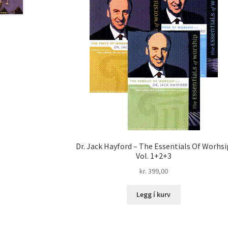
Dr. Jack Hayford – The Essentials Of Worhsi
Vol. 1+2+3
kr.
399,00
Legg í kurv