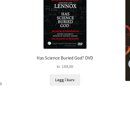
Has Science Buried God? DVD
kr.
169,00
Legg í kurv
p