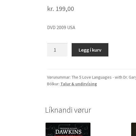
kr.
199,00
DVD 2009 USA
The
Legg í kurv
5
Love
Languages
-
Vørunummar:
The 5 Love Languages - with Dr. Ga
Bólkur:
Talur & undirvísing
with
Dr.
Gary
Chapman
Líknandi vørur
-
DVD
quantity