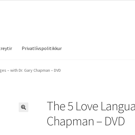
reytir
Privatlívspolitikkur
treytir
Privatlívspolitikkur
ges – with Dr. Gary Chapman – DVD
The 5 Love Languag
Chapman – DVD