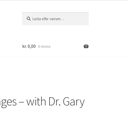
Leita
Leita
eftir:
kr.
0,00
0 items
es – with Dr. Gary