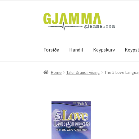
Skip
Skip
to
to
navigation
content
Forsíða
Handil
Keypskurv
Keypst
Heim
Handil
Keypskurv
Kassi
Mín brúkari
Keyps
Home
Talur & undirvísing
The 5 Love Langua