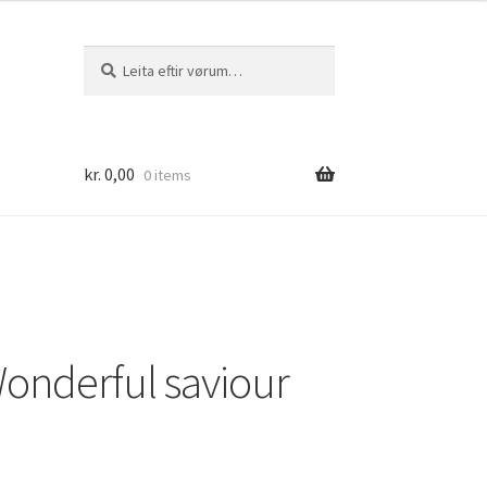
Leita
Leita
eftir:
kr.
0,00
0 items
Wonderful saviour