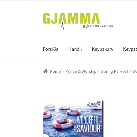
Skip
Skip
to
to
navigation
content
Forsíða
Handil
Keypskurv
Keypst
Heim
Handil
Keypskurv
Kassi
Mín brúkari
Keyps
Home
Praise & Worship
Spring Harvest – W