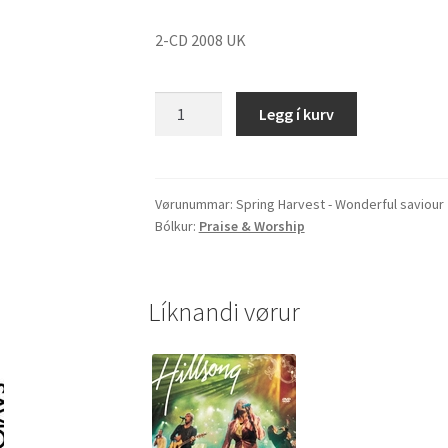
2-CD 2008 UK
Spring
Legg í kurv
Harvest
-
Wonderful
saviour
Vørunummar:
Spring Harvest - Wonderful saviour
Bólkur:
Praise & Worship
quantity
Líknandi vørur