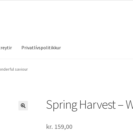
reytir
Privatlívspolitikkur
treytir
Privatlívspolitikkur
onderful saviour
Spring Harvest – 
kr.
159,00