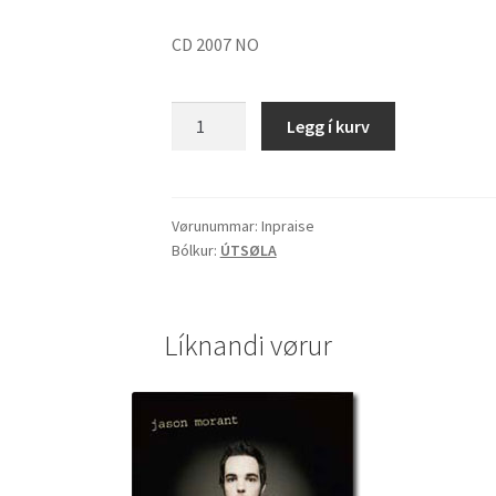
CD 2007 NO
Inpraise
Legg í kurv
quantity
Vørunummar:
Inpraise
Bólkur:
ÚTSØLA
Líknandi vørur