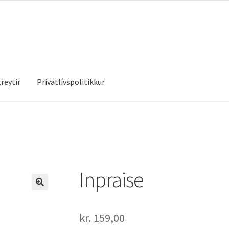
reytir
Privatlívspolitikkur
treytir
Privatlívspolitikkur
Inpraise
kr.
159,00