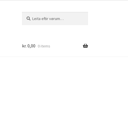
Leita
Leita
eftir:
kr.
0,00
0 items