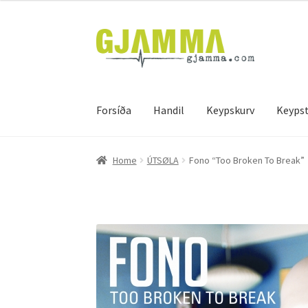
Skip
Skip
to
to
navigation
content
Forsíða
Handil
Keypskurv
Keypst
Heim
Handil
Keypskurv
Kassi
Mín brúkari
Keyps
Home
ÚTSØLA
Fono “Too Broken To Break”