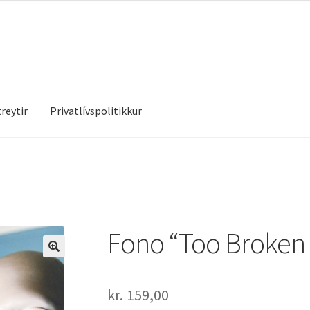
reytir
Privatlívspolitikkur
treytir
Privatlívspolitikkur
Fono “Too Broken 
kr.
159,00