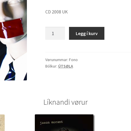
CD 2008 UK
Fono
Legg í kurv
"Too
Broken
To
Break"
Vørunummar:
Fono
Bólkur:
ÚTSØLA
quantity
Líknandi vørur