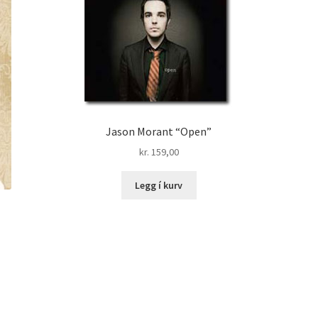
Jason Morant “Open”
kr.
159,00
Legg í kurv