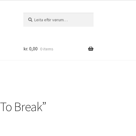
Leita
Leita
eftir:
kr.
0,00
0 items
To Break”