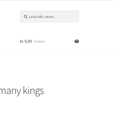
Leita
Leita
eftir:
kr.
0,00
0 items
many kings