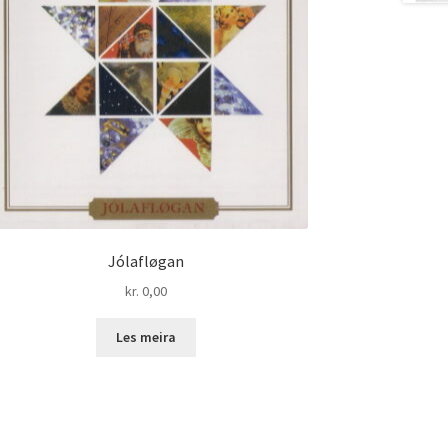
Jólafløgan
kr.
0,00
Les meira