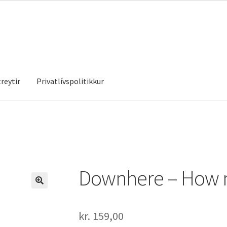
reytir
Privatlívspolitikkur
treytir
Privatlívspolitikkur
Downhere – How 
kr.
159,00