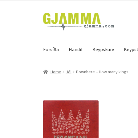
Skip
Skip
to
to
navigation
content
Forsíða
Handil
Keypskurv
Keypst
Heim
Handil
Keypskurv
Kassi
Mín brúkari
Keyps
Home
Jól
Downhere – How many kings