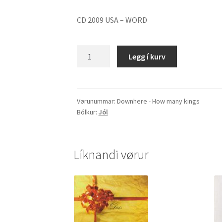
CD 2009 USA – WORD
Downhere
Legg í kurv
-
How
many
kings
Vørunummar:
Downhere - How many kings
Bólkur:
Jól
quantity
Líknandi vørur