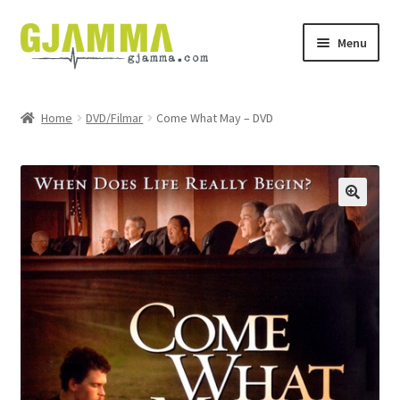
Skip
Skip
Menu
to
to
navigation
content
Heim
Home
DVD/Filmar
Come What May – DVD
Handil
Keypskurv
Kassi
Mín brúkari
Keypstreytir
Privatlívspolitikkur