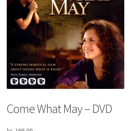
Come What May – DVD
kr.
199,00