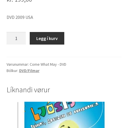
DVD 2009 USA
Come
Legg í kurv
What
May
-
DVD
Vørunummar:
Come What May - DVD
Bólkur:
DVD/Filmar
quantity
Líknandi vørur