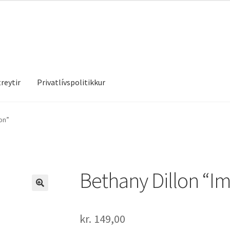
reytir
Privatlívspolitikkur
treytir
Privatlívspolitikkur
on”
Bethany Dillon “Im
kr.
149,00