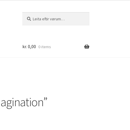
Leita
Leita
eftir:
kr.
0,00
0 items
agination”