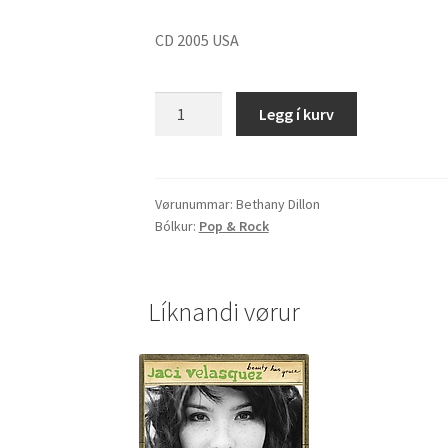
CD 2005 USA
Bethany
Legg í kurv
Dillon
"Imagination"
quantity
Vørunummar:
Bethany Dillon
Bólkur:
Pop & Rock
Líknandi vørur