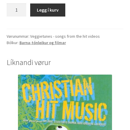
Veggietunes
Legg í kurv
-
songs
from
the
Vørunummar:
Veggietunes - songs from the hit videos
Bólkur:
Barna-tónleikur og filmar
hit
videos
quantity
Líknandi vørur