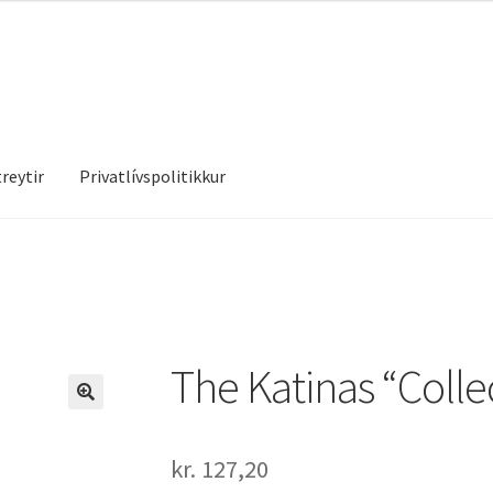
reytir
Privatlívspolitikkur
treytir
Privatlívspolitikkur
The Katinas “Colle
kr.
127,20