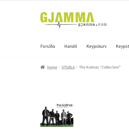
Skip
Skip
to
to
navigation
content
Forsíða
Handil
Keypskurv
Keypst
Heim
Handil
Keypskurv
Kassi
Mín brúkari
Keyps
Home
ÚTSØLA
The Katinas “Collection”