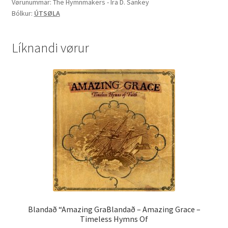
D.
Vørunummar:
The Hymnmakers - Ira D. Sankey
Bólkur:
ÚTSØLA
Sankey
quantity
Líknandi vørur
Blandað “Amazing GraBlandað – Amazing Grace –
Timeless Hymns Of