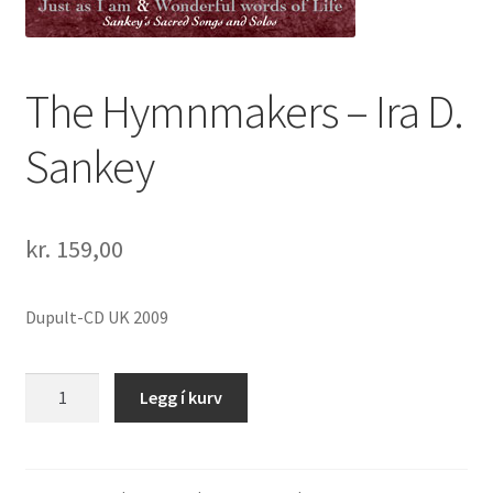
The Hymnmakers – Ira D.
Sankey
kr.
159,00
Dupult-CD UK 2009
The
Legg í kurv
Hymnmakers
-
Ira