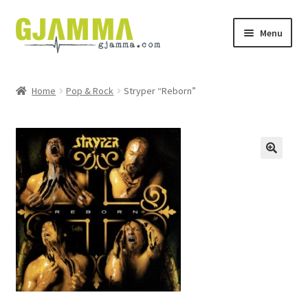
Skip
Skip
Menu
to
to
navigation
content
Heim
Home
Pop & Rock
Stryper “Reborn”
Handil
Keypskurv
Kassi
Mín brúkari
Keypstreytir
Privatlívspolitikkur