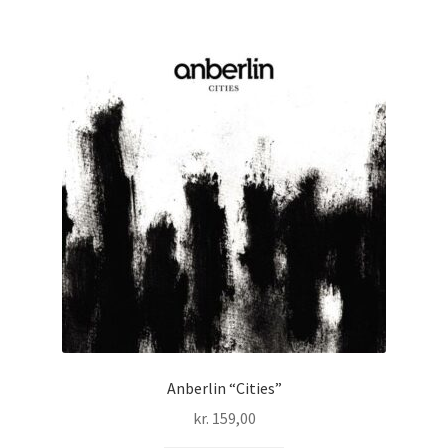
Anberlin “Cities”
kr.
159,00