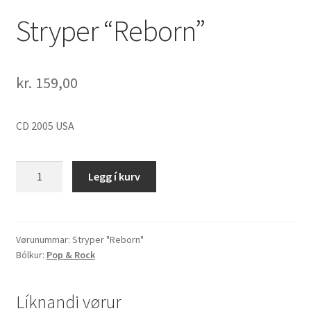
Stryper “Reborn”
kr.
159,00
CD 2005 USA
Stryper
Legg í kurv
"Reborn"
quantity
Vørunummar:
Stryper "Reborn"
Bólkur:
Pop & Rock
Líknandi vørur