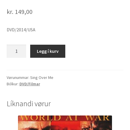
kr.
149,00
DVD/2014/USA
Sing
Legg í kurv
Over
Me
quantity
Vørunummar:
Sing Over Me
Bólkur:
DVD/Filmar
Líknandi vørur