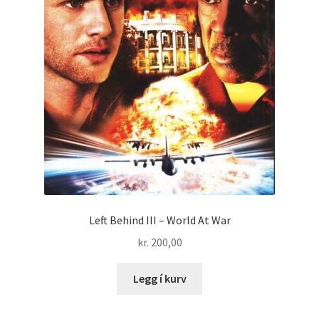
Left Behind III – World At War
kr.
200,00
Legg í kurv