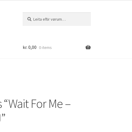
Leita
Leita
eftir:
kr.
0,00
0 items
 “Wait For Me –
J”