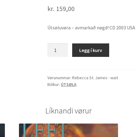
kr.
159,00
Útsøluvøra – avmarkað nøgd! CD 2003 USA
Rebecca
Legg í kurv
St.
James
"Wait
For
Vørunummar:
Rebecca St. James - wait
Bólkur:
ÚTSØLA
Me
-
The
Best
Líknandi vørur
From
RSJ"
quantity