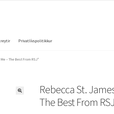
reytir
Privatlívspolitikkur
treytir
Privatlívspolitikkur
 Me – The Best From RSJ”
Rebecca St. James
The Best From RS