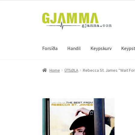
Skip
Skip
to
to
navigation
content
Forsíða
Handil
Keypskurv
Keypst
Heim
Handil
Keypskurv
Kassi
Mín brúkari
Keyps
Home
ÚTSØLA
Rebecca St. James “Wait For