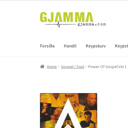
Skip
Skip
to
to
navigation
content
Forsíða
Handil
Keypskurv
Keypst
Heim
Handil
Keypskurv
Kassi
Mín brúkari
Keyps
Home
Gospel / Soul
Power Of Gospel Vol 1