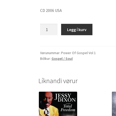
CD 2006 USA
Power
Legg í kurv
Of
Gospel
Vol
1
Vørunummar:
Power Of Gospel Vol 1
Bólkur:
Gospel / Soul
quantity
Líknandi vørur