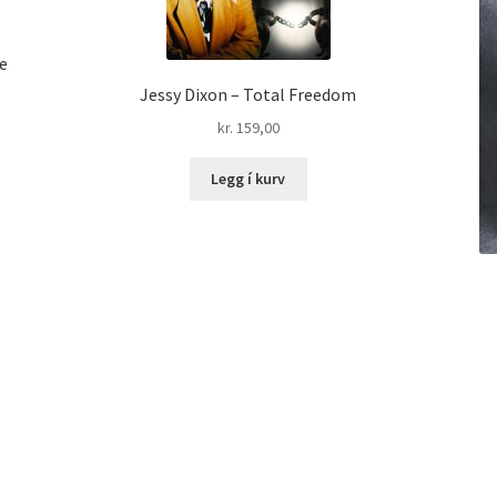
re
Jessy Dixon – Total Freedom
kr.
159,00
Legg í kurv