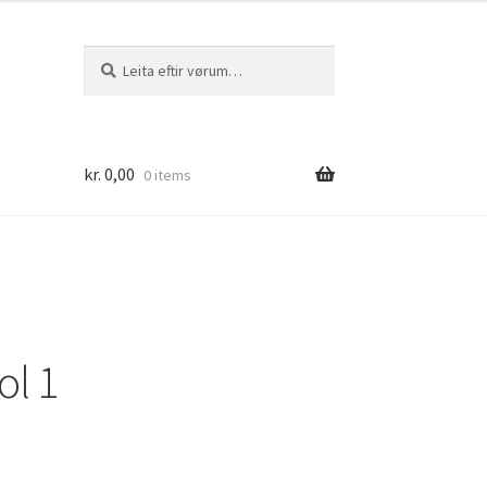
Leita
Leita
eftir:
kr.
0,00
0 items
ol 1