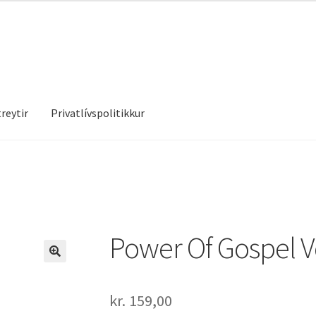
reytir
Privatlívspolitikkur
treytir
Privatlívspolitikkur
Power Of Gospel V
kr.
159,00