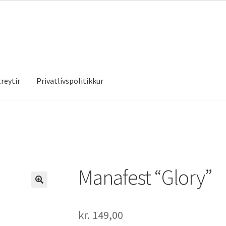
reytir
Privatlívspolitikkur
treytir
Privatlívspolitikkur
Manafest “Glory”
kr.
149,00