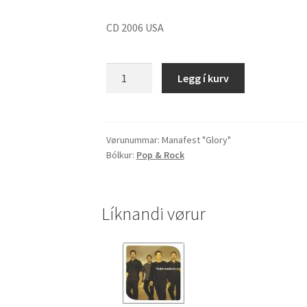
CD 2006 USA
Manafest
Legg í kurv
"Glory"
quantity
Vørunummar:
Manafest "Glory"
Bólkur:
Pop & Rock
Líknandi vørur