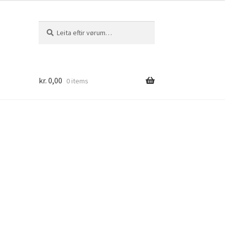
Leita
Leita
eftir:
kr.
0,00
0 items