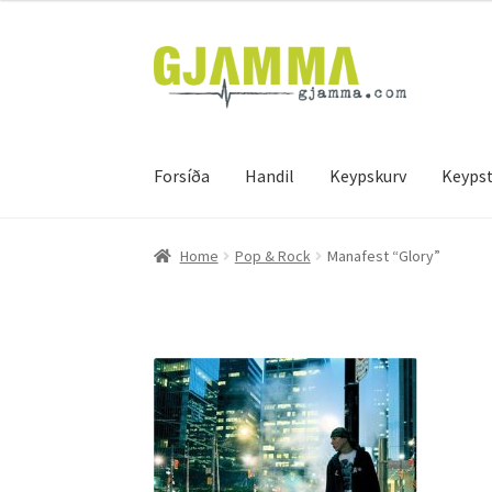
Skip
Skip
to
to
navigation
content
Forsíða
Handil
Keypskurv
Keypst
Heim
Handil
Keypskurv
Kassi
Mín brúkari
Keyps
Home
Pop & Rock
Manafest “Glory”