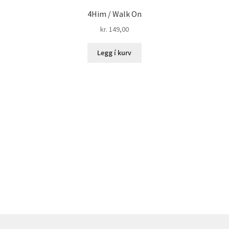
4Him / Walk On
kr.
149,00
Legg í kurv