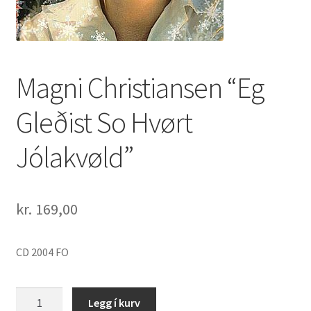
Magni Christiansen “Eg
Gleðist So Hvørt
Jólakvøld”
kr.
169,00
CD 2004 FO
Magni
Legg í kurv