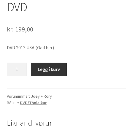
DVD
kr.
199,00
DVD 2013 USA (Gaither)
Joey
Legg í kurv
+
Rory
"Inspired"
DVD
Vørunummar:
Joey + Rory
Bólkur:
DVD/Tónleikur
quantity
Líknandi vørur