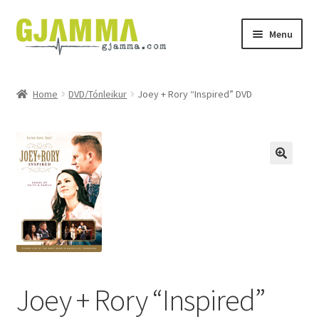
Skip
Skip
Menu
to
to
navigation
content
Heim
Home
DVD/Tónleikur
Joey + Rory “Inspired” DVD
Handil
Keypskurv
Kassi
Mín brúkari
Keypstreytir
Joey + Rory “Inspired”
Privatlívspolitikkur