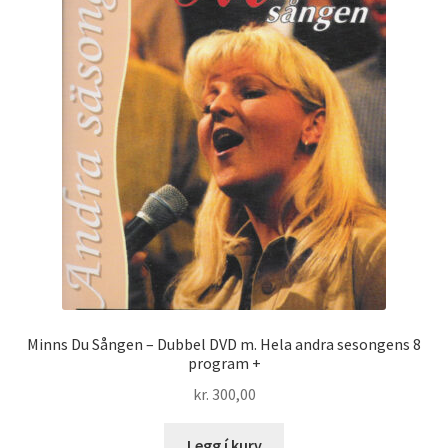
Minns Du Sången – Dubbel DVD m. Hela andra sesongens 8
program +
kr.
300,00
Legg í kurv