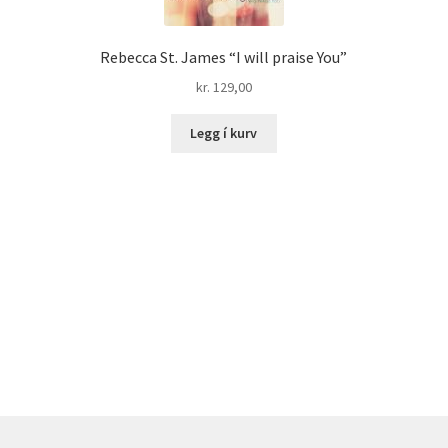
Rebecca St. James “I will praise You”
kr.
129,00
Legg í kurv