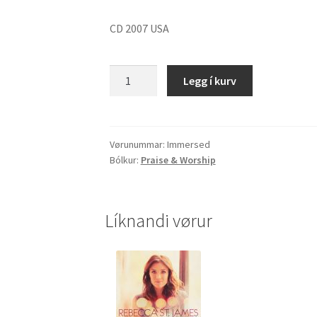
CD 2007 USA
Immersed
Legg í kurv
quantity
Vørunummar:
Immersed
Bólkur:
Praise & Worship
Líknandi vørur