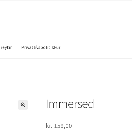
reytir
Privatlívspolitikkur
treytir
Privatlívspolitikkur
Immersed
kr.
159,00