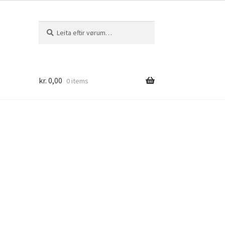
Leita
Leita
eftir:
kr.
0,00
0 items