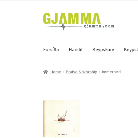
Skip
Skip
to
to
navigation
content
Forsíða
Handil
Keypskurv
Keypst
Heim
Handil
Keypskurv
Kassi
Mín brúkari
Keyps
Home
Praise & Worship
Immersed