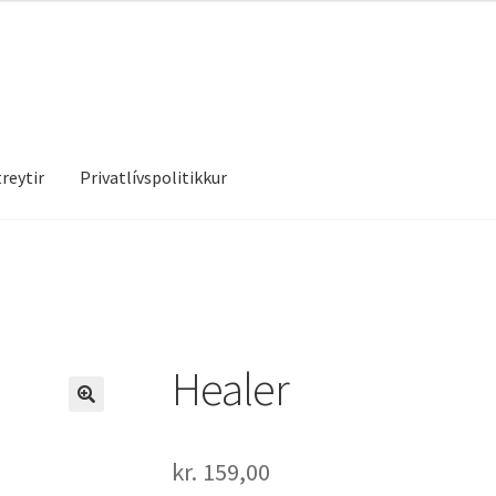
reytir
Privatlívspolitikkur
treytir
Privatlívspolitikkur
Healer
kr.
159,00