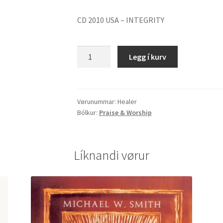
CD 2010 USA – INTEGRITY
Healer
Legg í kurv
quantity
Vørunummar:
Healer
Bólkur:
Praise & Worship
Líknandi vørur