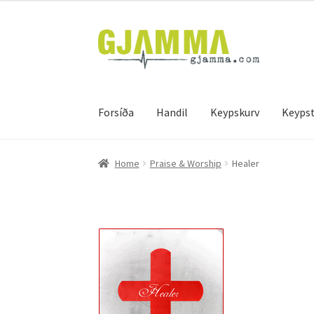
Skip
Skip
to
to
navigation
content
Forsíða
Handil
Keypskurv
Keypst
Heim
Handil
Keypskurv
Kassi
Mín brúkari
Keyps
Home
Praise & Worship
Healer