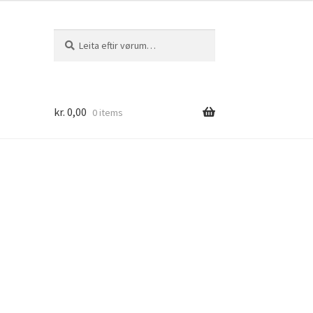
Leita
Leita
eftir:
kr.
0,00
0 items