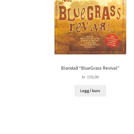
Blandað “BlueGrass Revival”
kr.
150,00
Legg í kurv