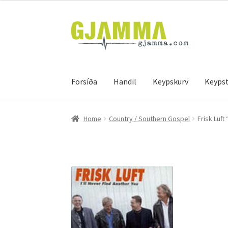
Skip
Skip
to
to
navigation
content
Forsíða
Handil
Keypskurv
Keypst
Heim
Handil
Keypskurv
Kassi
Mín brúkari
Keyps
Home
Country / Southern Gospel
Frisk Luft