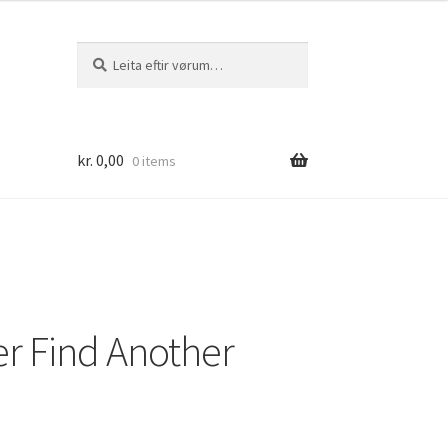
Leita
Leita
eftir:
kr.
0,00
0 items
ver Find Another