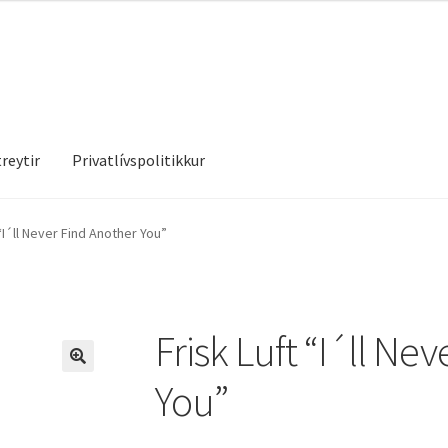
reytir
Privatlívspolitikkur
treytir
Privatlívspolitikkur
 “I´ll Never Find Another You”
Frisk Luft “I´ll Ne
You”