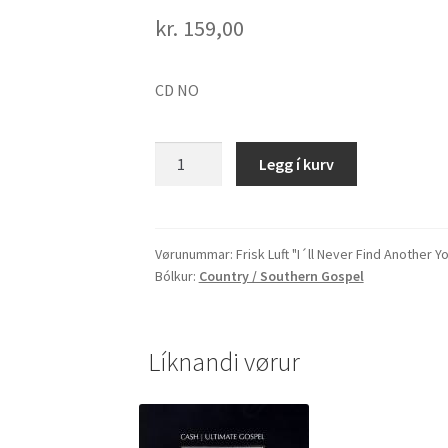
kr.
159,00
CD NO
Frisk
Legg í kurv
Luft
"I
´ll
Never
Vørunummar:
Frisk Luft "I´ll Never Find Another Y
Bólkur:
Country / Southern Gospel
Find
Another
You"
quantity
Líknandi vørur