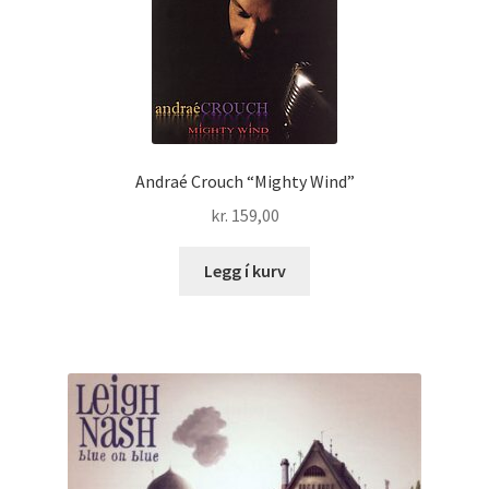
Andraé Crouch “Mighty Wind”
kr.
159,00
Legg í kurv