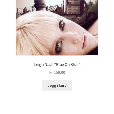
Leigh Nash “Blue On Blue”
kr.
159,00
Legg í kurv