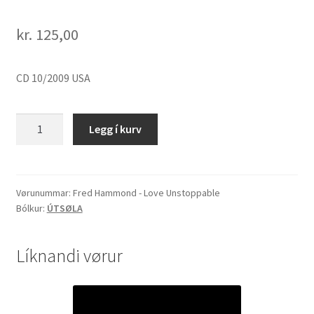
kr.
125,00
CD 10/2009 USA
Fred
Legg í kurv
Hammond
-
Love
Unstoppable
Vørunummar:
Fred Hammond - Love Unstoppable
Bólkur:
ÚTSØLA
quantity
Líknandi vørur