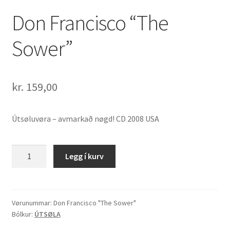
Don Francisco “The
Sower”
kr.
159,00
Útsøluvøra – avmarkað nøgd! CD 2008 USA
Don
Legg í kurv
Francisco
"The
Sower"
quantity
Vørunummar:
Don Francisco "The Sower"
Bólkur:
ÚTSØLA