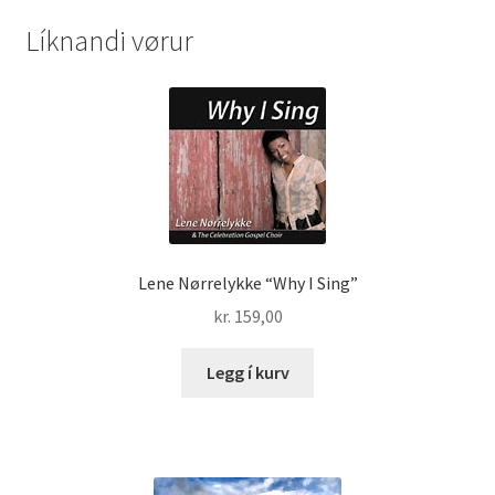
Líknandi vørur
Lene Nørrelykke “Why I Sing”
kr.
159,00
Legg í kurv