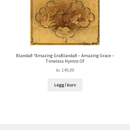
Blandað “Amazing GraBlandað – Amazing Grace –
Timeless Hymns Of
kr.
149,00
Legg í kurv