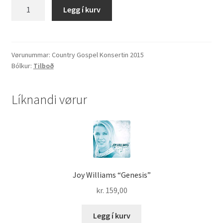
Country
Legg í kurv
Gospel
Konsertin
2015
quantity
Vørunummar:
Country Gospel Konsertin 2015
Bólkur:
Tilboð
Líknandi vørur
Joy Williams “Genesis”
kr.
159,00
Legg í kurv