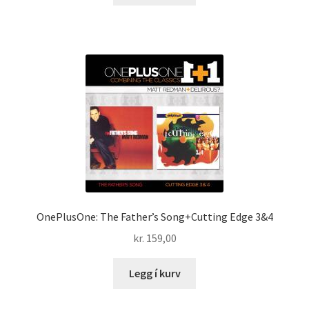
OnePlusOne: The Father’s Song+Cutting Edge 3&4
kr.
159,00
Legg í kurv