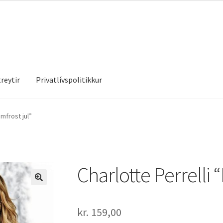
reytir
Privatlívspolitikkur
treytir
Privatlívspolitikkur
imfrost jul”
Charlotte Perrelli “
kr.
159,00