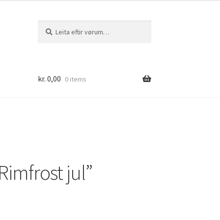
Leita
Leita
eftir:
kr.
0,00
0 items
Rimfrost jul”