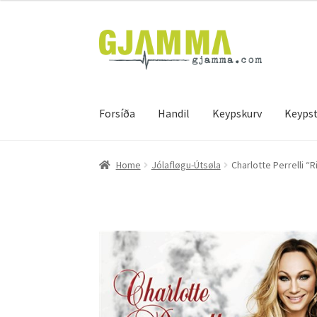
Skip
Skip
to
to
navigation
content
Forsíða
Handil
Keypskurv
Keypst
Heim
Handil
Keypskurv
Kassi
Mín brúkari
Keyps
Home
Jólafløgu-Útsøla
Charlotte Perrelli “R