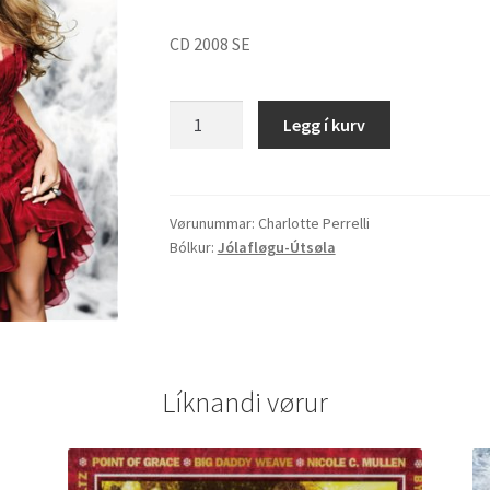
CD 2008 SE
Charlotte
Legg í kurv
Perrelli
"Rimfrost
jul"
quantity
Vørunummar:
Charlotte Perrelli
Bólkur:
Jólafløgu-Útsøla
Líknandi vørur