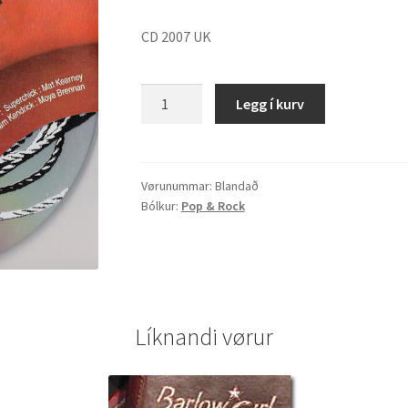
CD 2007 UK
Blandað
Legg í kurv
"Rescue
Kit"
quantity
Vørunummar:
Blandað
Bólkur:
Pop & Rock
Líknandi vørur