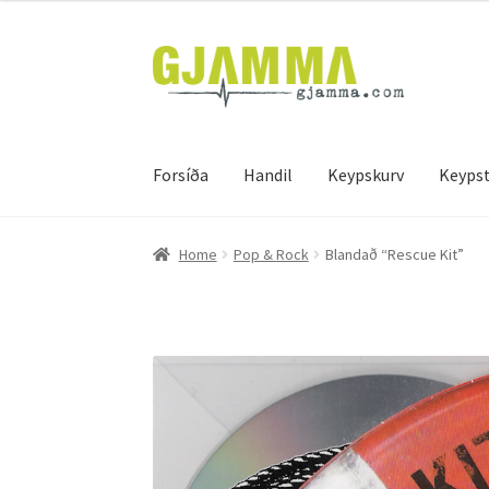
Skip
Skip
to
to
navigation
content
Forsíða
Handil
Keypskurv
Keypst
Heim
Handil
Keypskurv
Kassi
Mín brúkari
Keyps
Home
Pop & Rock
Blandað “Rescue Kit”