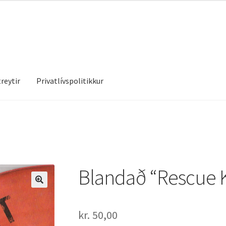
reytir
Privatlívspolitikkur
treytir
Privatlívspolitikkur
Blandað “Rescue K
kr.
50,00