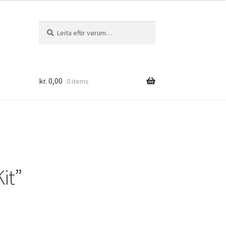
Leita
Leita
eftir:
kr.
0,00
0 items
it”