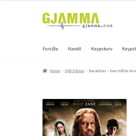
Skip
Skip
to
to
navigation
content
Forsíða
Handil
Keypskurv
Keypst
Heim
Handil
Keypskurv
Kassi
Mín brúkari
Keyps
Home
DVD/Filmar
Barabbas – han måtte lev