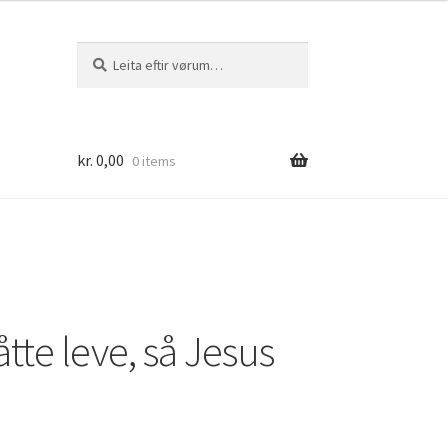
Leita
Leita
eftir:
kr.
0,00
0 items
te leve, så Jesus