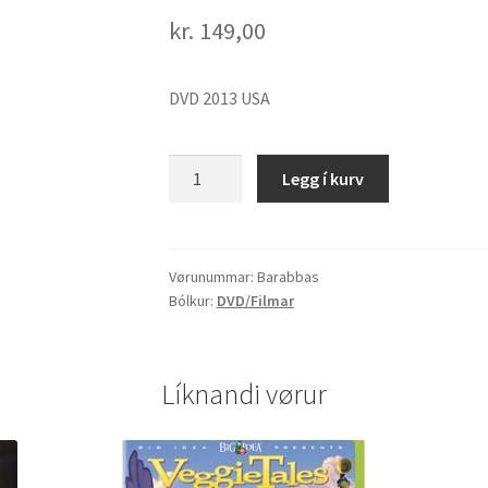
kr.
149,00
DVD 2013 USA
Barabbas
Legg í kurv
-
han
måtte
leve,
Vørunummar:
Barabbas
Bólkur:
DVD/Filmar
så
Jesus
kunne
dø...
Líknandi vørur
quantity