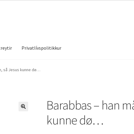
reytir
Privatlívspolitikkur
treytir
Privatlívspolitikkur
e, så Jesus kunne dø…
Barabbas – han måt
kunne dø…